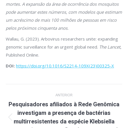
mortes. A expansão da área de ocorrência dos mosquitos
pode aumentar estes números, com modelos que estimam
um acréscimo de mais 100 milhões de pessoas em risco
pelos próximos cinquenta anos.
Wallau, G. (2023). Arbovirus researchers unite: expanding
genomic surveillance for an urgent global need.
The Lancet
,
Published Online.
DOI:
https://doi.org/10.1016/S2214-109X(23)00325-X
Navegação
ANTERIOR
de
Pesquisadores afiliados à Rede Genômica
post:
investigam a presença de bactérias
Post
multirresistentes da espécie Klebsiella