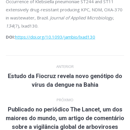
Occurrence of Klebsiella pneumoniae ST244 and ST11
extensively drug-resistant producing KPC, NDM, OXA-370
in wastewater, Brazil.
Journal of Applied Microbiology
,
134
(7), lxad130.
DOI:
https://doi.org/10.1093/jambio/lxad130
Navegação
ANTERIOR
de
Estudo da Fiocruz revela novo genótipo do
Post
post:
vírus da dengue na Bahia
anterior:
PRÓXIMO
Publicado no periódico The Lancet, um dos
Próximo
maiores do mundo, um artigo de comentário
post:
sobre a vigilância global de arboviroses