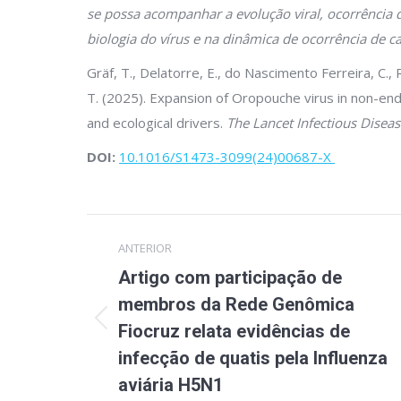
se possa acompanhar a evolução viral, ocorrênci
biologia do vírus e na dinâmica de ocorrência de c
Gräf, T., Delatorre, E., do Nascimento Ferreira, C., 
T. (2025). Expansion of Oropouche virus in non-ende
and ecological drivers.
The Lancet Infectious Disea
DOI:
10.1016/S1473-3099(24)00687-X
Navegação
ANTERIOR
de
Artigo com participação de
post:
membros da Rede Genômica
Post
Fiocruz relata evidências de
anterior:
infecção de quatis pela Influenza
aviária H5N1