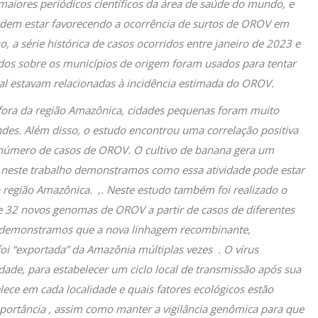
aiores periódicos científicos da área de saúde do mundo, e
podem estar favorecendo a ocorrência de surtos de OROV em
, a série histórica de casos ocorridos entre janeiro de 2023 e
dos sobre os municípios de origem foram usados para tentar
al estavam relacionadas à incidência estimada do OROV.
ora da região Amazônica, cidades pequenas foram muito
des. Além disso, o estudo encontrou uma correlação positiva
 número de casos de OROV. O cultivo de banana gera um
e neste trabalho demonstramos como essa atividade pode estar
a região Amazônica. ,. Neste estudo também foi realizado o
e 32 novos genomas de OROV a partir de casos de diferentes
de demonstramos que a nova linhagem recombinante,
oi “exportada” da Amazônia múltiplas vezes . O vírus
dade, para estabelecer um ciclo local de transmissão após sua
ce em cada localidade e quais fatores ecológicos estão
portância , assim como manter a vigilância genômica para que