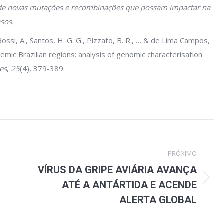
a de novas mutações e recombinações que possam impactar na
asos.
Rossi, A., Santos, H. G. G., Pizzato, B. R., … & de Lima Campos,
mic Brazilian regions: analysis of genomic characterisation
ses
,
25
(4), 379-389.
PRÓXIMO
VÍRUS DA GRIPE AVIÁRIA AVANÇA
Próximo
ATÉ A ANTÁRTIDA E ACENDE
post:
ALERTA GLOBAL