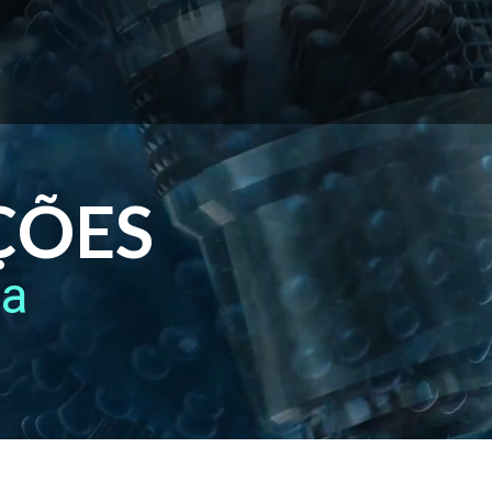
ÇÕES
ca