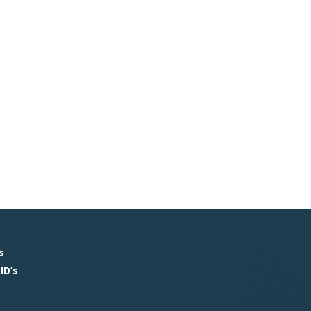
s
ID’s