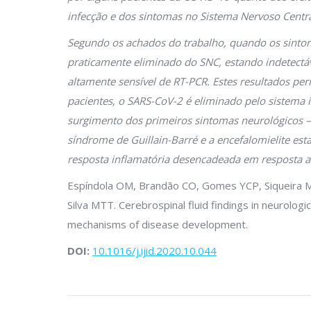
infecção e dos sintomas no Sistema Nervoso Centra
Segundo os achados do trabalho, quando os sintom
praticamente eliminado do SNC, estando indetectá
altamente sensível de RT-PCR. Estes resultados pe
pacientes, o SARS-CoV-2 é eliminado pelo sistem
surgimento dos primeiros sintomas neurológicos 
síndrome de Guillain-Barré e a encefalomielite es
resposta inflamatória desencadeada em resposta ao
Espíndola OM, Brandão CO, Gomes YCP, Siqueira M
Silva MTT. Cerebrospinal fluid findings in neurolog
mechanisms of disease development.
DOI:
10.1016/j.ijid.2020.10.044
Navegação