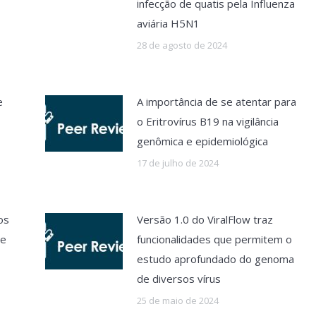
infecção de quatis pela Influenza
aviária H5N1
28 de agosto de 2024
e
A importância de se atentar para
o Eritrovírus B19 na vigilância
genômica e epidemiológica
17 de julho de 2024
os
Versão 1.0 do ViralFlow traz
ue
funcionalidades que permitem o
estudo aprofundado do genoma
de diversos vírus
25 de maio de 2024