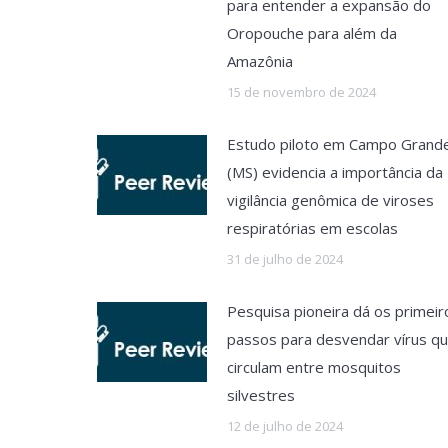
para entender a expansão do
Oropouche para além da
Amazônia
15 de novembro de 2024
Estudo piloto em Campo Grand
(MS) evidencia a importância da
vigilância genômica de viroses
respiratórias em escolas
31 de julho de 2024
Pesquisa pioneira dá os primeir
passos para desvendar vírus q
circulam entre mosquitos
silvestres
12 de julho de 2024