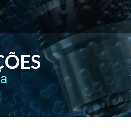
ÇÕES
ca