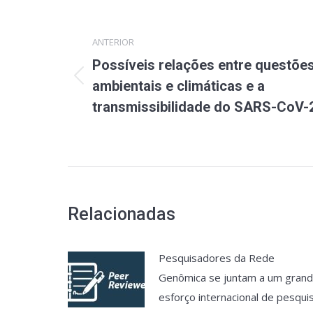
de
ANTERIOR
post:
Possíveis relações entre questõe
Post
ambientais e climáticas e a
anterior:
transmissibilidade do SARS-CoV-
Relacionadas
Pesquisadores da Rede
Genômica se juntam a um gran
esforço internacional de pesqui