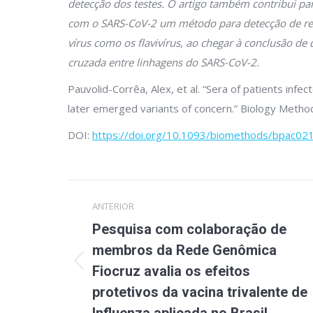
detecção dos testes. O artigo também contribui pa
com o SARS-CoV-2 um método para detecção de res
vírus como os flavivírus, ao chegar à conclusão de
cruzada entre linhagens do SARS-CoV-2.
Pauvolid-Corrêa, Alex, et al. “Sera of patients infe
later emerged variants of concern.” Biology Metho
DOI:
https://doi.org/10.1093/biomethods/bpac02
Navegação
ANTERIOR
de
Pesquisa com colaboração de
post:
membros da Rede Genômica
Post
Fiocruz avalia os efeitos
anterior:
protetivos da vacina trivalente de