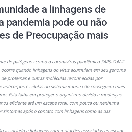
munidade a linhagens de
da pandemia pode ou não
ntes de Preocupação mais
nte de patógenos como o coronavírus pandêmico SARS-CoV-2
o ocorre quando linhagens do vírus acumulam em seu genoma
de proteínas e outras moléculas reconhecidas por
 anticorpos e células do sistema imune não conseguem mais
ismo. Esta falha em proteger o organismo devido a mudanças
enos eficiente até um escape total, com pouca ou nenhuma
ver sintomas após o contato com linhagens como as das
o associado a linhagens com mutações associadas ao escape