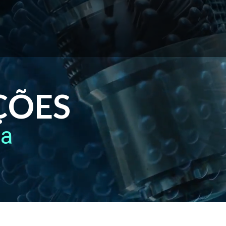
ÇÕES
ca