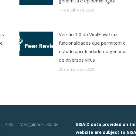
genômica e epidemiológica
17 de julho de 2024
os
Versão 1.0 do ViralFlow traz
ue
funcionalidades que permitem o
estudo aprofundado do genoma
de diversos vírus
25 de maio de 2024
sil, 4365 – Manguinhos, Rio de
GISAID data provided on thi
website are subject to GISA