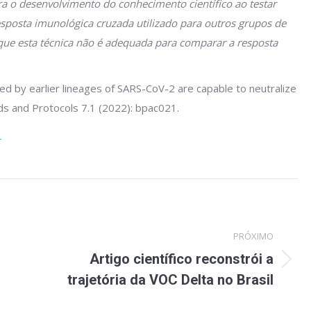
ra o desenvolvimento do conhecimento científico ao testar
posta imunológica cruzada utilizado para outros grupos de
 que esta técnica não é adequada para comparar a resposta
cted by earlier lineages of SARS-CoV-2 are capable to neutralize
ds and Protocols 7.1 (2022): bpac021.
1
PRÓXIMO
Artigo científico reconstrói a
Próximo
trajetória da VOC Delta no Brasil
post: