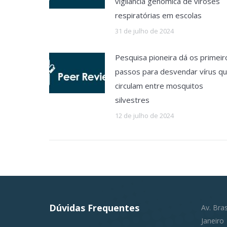
vigilância genômica de viroses
respiratórias em escolas
31 de julho de 2024
Pesquisa pioneira dá os primeir
passos para desvendar vírus q
circulam entre mosquitos
silvestres
12 de julho de 2024
Dúvidas Frequentes
Av. Bra
Janeiro