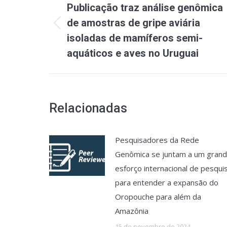
de
Publicação traz análise genômica
post:
de amostras de gripe aviária
Post
isoladas de mamíferos semi-
anterior:
aquáticos e aves no Uruguai
Relacionadas
Pesquisadores da Rede
Genômica se juntam a um gran
esforço internacional de pesqui
para entender a expansão do
Oropouche para além da
Amazônia
15 de novembro de 2024