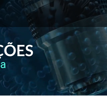
ÇÕES
ca