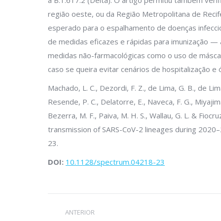
a B.1.617.2 (Delta). O artigo permitiu também veri
região oeste, ou da Região Metropolitana de Reci
esperado para o espalhamento de doenças infecci
de medidas eficazes e rápidas para imunização — 
medidas não-farmacológicas como o uso de máscar
caso se queira evitar cenários de hospitalização e
Machado, L. C., Dezordi, F. Z., de Lima, G. B., de Lima, 
Resende, P. C., Delatorre, E., Naveca, F. G., Miyajima
Bezerra, M. F., Paiva, M. H. S., Wallau, G. L. & F
transmission of SARS-CoV-2 lineages during 2020
23.
DOI:
10.1128/spectrum.04218-23
Navegação
ANTERIOR