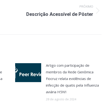
PRÓXIMO
Próximo
Descrição Acessível de Pôster
post:
Artigo com participação de
de
membros da Rede Genômica
sa
Fiocruz relata evidências de
infecção de quatis pela Influenza
aviária H5N1
28 de agosto de 2024