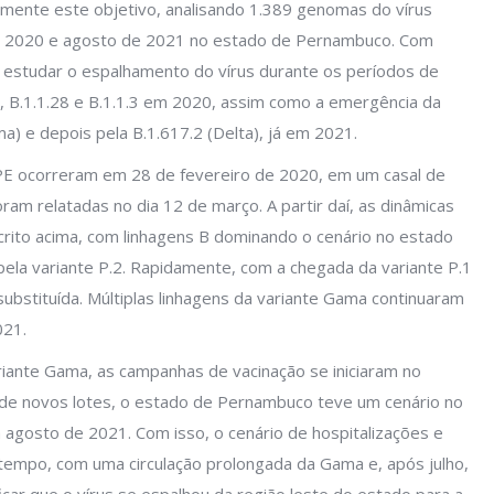
amente este objetivo, analisando 1.389 genomas do vírus
e 2020 e agosto de 2021 no estado de Pernambuco. Com
estudar o espalhamento do vírus durante os períodos de
1, B.1.1.28 e B.1.1.3 em 2020, assim como a emergência da
ma) e depois pela B.1.617.2 (Delta), já em 2021.
 PE ocorreram em 28 de fevereiro de 2020, em um casal de
ram relatadas no dia 12 de março. A partir daí, as dinâmicas
crito acima, com linhagens B dominando o cenário no estado
ela variante P.2. Rapidamente, com a chegada da variante P.1
ubstituída. Múltiplas linhagens da variante Gama continuaram
021.
riante Gama, as campanhas de vacinação se iniciaram no
de novos lotes, o estado de Pernambuco teve um cenário no
agosto de 2021. Com isso, o cenário de hospitalizações e
tempo, com uma circulação prolongada da Gama e, após julho,