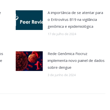
e
A importância de se atentar para
o Eritrovírus B19 na vigilância
genômica e epidemiológica
17 de julho de 2024
os
Rede Genômica Fiocruz
ue
implementa novo painel de dados
sobre dengue
3 de junho de 2024