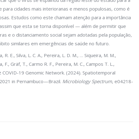
ficar que o vírus se espalhou da região leste do estado para a
fe para cidades mais interioranas e menos populosas, como é
osas. Estudos como este chamam atenção para a importância
assim que esta se torna disponível — além de permitir que
as e o distanciamento social sejam adotadas pela população,
 óbito similares em emergências de saúde no futuro.
R. E., Silva, L. C. A., Pereira, L. D. M., … Siqueira, M. M.,
, F., Gräf, T., Carmo R. F., Pereira, M. C., Campos T. L.,
iocruz COVID-19 Genomic Network. (2024). Spatiotemporal
–2021 in Pernambuco—Brazil.
Microbiology Spectrum
, e04218-