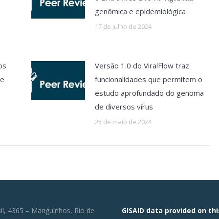
genômica e epidemiológica
17 de julho de 2024
os
Versão 1.0 do ViralFlow traz
ue
funcionalidades que permitem o
estudo aprofundado do genoma
de diversos vírus
25 de maio de 2024
sil, 4365 – Manguinhos, Rio de
GISAID data provided on thi