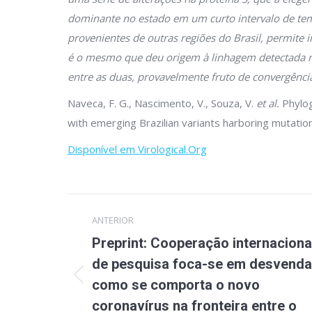
dominante no estado em um curto intervalo de te
provenientes de outras regiões do Brasil, permite 
é o mesmo que deu origem à linhagem detectada 
entre as duas, provavelmente fruto de convergência
Naveca, F. G., Nascimento, V., Souza, V.
et al.
Phylog
with emerging Brazilian variants harboring mutati
Disponível em Virological.Org
Navegação
ANTERIOR
de
Preprint: Cooperação internaciona
post:
de pesquisa foca-se em desvenda
Post
como se comporta o novo
anterior:
coronavírus na fronteira entre o