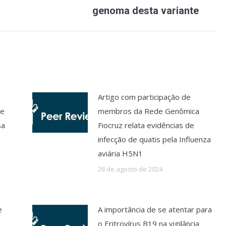
genoma desta variante
Artigo com participação de
de
membros da Rede Genômica
sa
Fiocruz relata evidências de
infecção de quatis pela Influenza
aviária H5N1
28 de agosto de 2024
e
A importância de se atentar para
o Eritrovírus B19 na vigilância