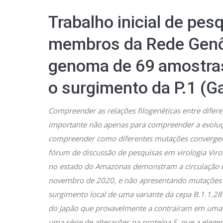
Trabalho inicial de pes
membros da Rede Genôm
genoma de 69 amostra
o surgimento da P.1 (
Compreender as relações filogenéticas entre dife
importante não apenas para compreender a evolu
compreender como diferentes mutações converge
fórum de discussão de pesquisas em virologia Viro
no estado do Amazonas demonstram a circulação d
novembro de 2020, e não apresentando mutações d
surgimento local de uma variante da cepa B.1.1.
do Japão que provavelmente a contraíram em uma 
uma série de alterações na proteína S, que a eleg