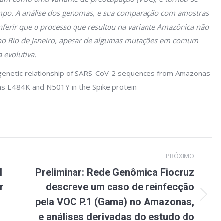
mpo. A análise dos genomas, e sua comparação com amostras
inferir que o processo que resultou na variante Amazônica não
no Rio de Janeiro, apesar de algumas mutações em comum
 evolutiva.
enetic relationship of SARS-CoV-2 sequences from Amazonas
ons E484K and N501Y in the Spike protein
PRÓXIMO
l
Preliminar: Rede Genômica Fiocruz
r
descreve um caso de reinfecção
Próximo
pela VOC P.1 (Gama) no Amazonas,
post:
e análises derivadas do estudo do