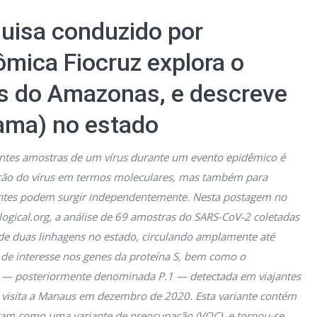
quisa conduzido por
ica Fiocruz explora o
s do Amazonas, e descreve
Gama) no estado
rentes amostras de um vírus durante um evento epidêmico é
ção do vírus em termos moleculares, mas também para
ntes podem surgir independentemente. Nesta postagem no
logical.org, a análise de 69 amostras do SARS-CoV-2 coletadas
e duas linhagens no estado, circulando amplamente até
e interesse nos genes da proteína S, bem como o
28 — posteriormente denominada P.1 — detectada em viajantes
visita a Manaus em dezembro de 2020. Esta variante contém
eram como uma variante de preocupação (VOC), e tornou-se