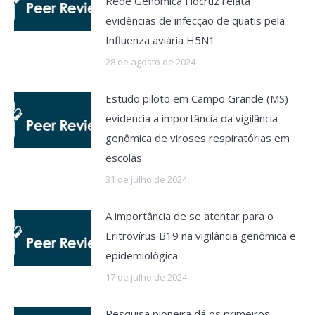
Rede Genômica Fiocruz relata
evidências de infecção de quatis pela
Influenza aviária H5N1
28 de agosto de 2024
Estudo piloto em Campo Grande (MS)
evidencia a importância da vigilância
genômica de viroses respiratórias em
escolas
31 de julho de 2024
A importância de se atentar para o
Eritrovírus B19 na vigilância genômica e
epidemiológica
17 de julho de 2024
Pesquisa pioneira dá os primeiros