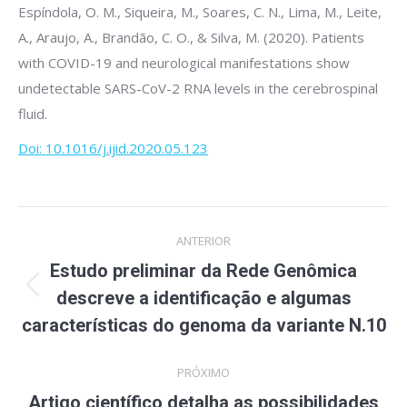
Espíndola, O. M., Siqueira, M., Soares, C. N., Lima, M., Leite,
A., Araujo, A., Brandão, C. O., & Silva, M. (2020). Patients
with COVID-19 and neurological manifestations show
undetectable SARS-CoV-2 RNA levels in the cerebrospinal
fluid.
Doi: 10.1016/j.ijid.2020.05.123
Navegação
ANTERIOR
de
Estudo preliminar da Rede Genômica
Post
post:
descreve a identificação e algumas
anterior:
características do genoma da variante N.10
PRÓXIMO
Artigo científico detalha as possibilidades