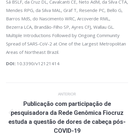
Sá BSLF, da Cruz DL, Cavalcanti CE, Neto AdM, da Silva CTA,
Mendes RPG, da Silva MAL, Gräf T, Resende PC, Bello G,
Barros MdS, do Nascimento WRC, Arcoverde RML,
Bezerra LCA, Brandão-Filho SP, Ayres CFJ, Wallau GL.
Multiple Introductions Followed by Ongoing Community
Spread of SARS-CoV-2 at One of the Largest Metropolitan
Areas of Northeast Brazil.
DOI:
10.3390/v12121414
Navegação
ANTERIOR
de
Publicação com participação de
post:
pesquisadora da Rede Genômica Fiocruz
Post
estuda a questão de dores de cabeça pós-
anterior:
COVID-19