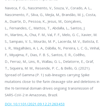
Naveca, F. G., Nascimento, V., Souza, V., Corado, A. L.,
Nascimento, F., Silva, G., Mejía, M., Brandão, M. J., Costa,
A., Duarte, D., Pessoa, K., Jesus, M., Gonçalves,
L., Fernandes, C., Mattos, T., Abdalla, L., Santos, J.
H., Martins, A., Chui, F. M., Val, F. F., Melo, G. C., Xavier, M.
S., Sampaio, V. S., Mourão, M. P., Lacerda, M. V., Batista, E.
L. R., Magalhães, A. L. A., Dábilla, N., Pereira, L. C. G., Vinhal,
F., Miyajima, F., Dias, F. B. S., Santos, E. R., Coêlho,
D., Ferraz, M., Lins, R., Wallau, G. L., Delatorre, E., Gräf,
T., Siqueira, M. M., Resende, P. C., & Bello, G. (2021).
Spread of Gamma (P. 1) sub-lineages carrying Spike
mutations close to the furin cleavage site and deletions in
the N-terminal domain drives ongoing transmission of
SARS-CoV-2 in Amazonas, Brazil.
DOI: 10.1101/2021.09.12.21263453