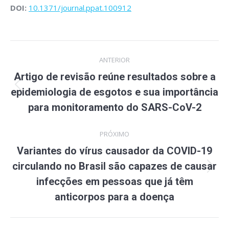
DOI:
10.1371/journal.ppat.100912
Navegação
ANTERIOR
de
Artigo de revisão reúne resultados sobre a
Post
post:
epidemiologia de esgotos e sua importância
anterior:
para monitoramento do SARS-CoV-2
PRÓXIMO
Variantes do vírus causador da COVID-19
circulando no Brasil são capazes de causar
Próximo
infecções em pessoas que já têm
post:
anticorpos para a doença