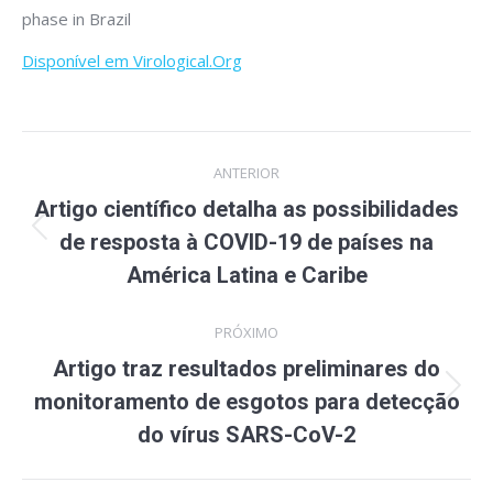
phase in Brazil
Disponível em Virological.Org
Navegação
ANTERIOR
de
Artigo científico detalha as possibilidades
Post
post:
de resposta à COVID-19 de países na
anterior:
América Latina e Caribe
PRÓXIMO
Artigo traz resultados preliminares do
Próximo
monitoramento de esgotos para detecção
post:
do vírus SARS-CoV-2