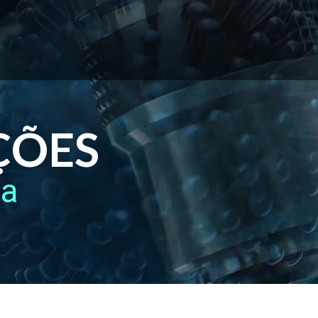
ÇÕES
ca