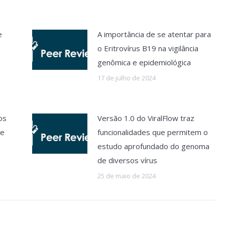
e
A importância de se atentar para
o Eritrovírus B19 na vigilância
genômica e epidemiológica
17 de julho de 2024
os
Versão 1.0 do ViralFlow traz
ue
funcionalidades que permitem o
estudo aprofundado do genoma
de diversos vírus
25 de maio de 2024