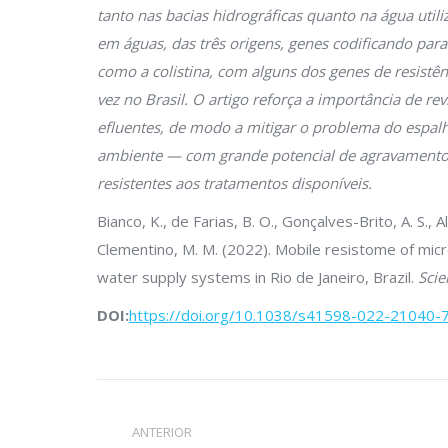
tanto nas bacias hidrográficas quanto na água uti
em águas, das três origens, genes codificando para 
como a colistina, com alguns dos genes de resistên
vez no Brasil. O artigo reforça a importância de r
efluentes, de modo a mitigar o problema do espal
ambiente — com grande potencial de agravamento de
resistentes aos tratamentos disponíveis.
Bianco, K., de Farias, B. O., Gonçalves-Brito, A. S.
Clementino, M. M. (2022). Mobile resistome of micr
water supply systems in Rio de Janeiro, Brazil.
Scie
DOI:
https://doi.org/10.1038/s41598-022-21040-
Navegação
ANTERIOR
de