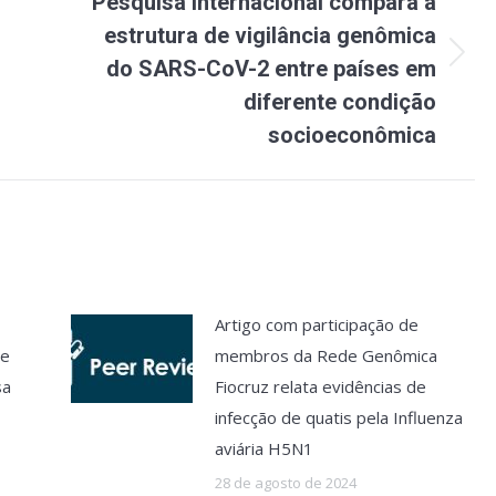
Pesquisa internacional compara a
estrutura de vigilância genômica
Próximo
do SARS-CoV-2 entre países em
post:
diferente condição
socioeconômica
Artigo com participação de
de
membros da Rede Genômica
sa
Fiocruz relata evidências de
infecção de quatis pela Influenza
aviária H5N1
28 de agosto de 2024