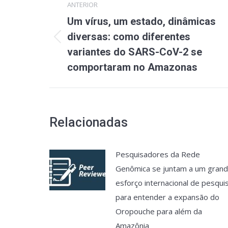
ANTERIOR
de
Um vírus, um estado, dinâmicas
post:
diversas: como diferentes
Post
variantes do SARS-CoV-2 se
anterior:
comportaram no Amazonas
Relacionadas
Pesquisadores da Rede
Genômica se juntam a um gran
esforço internacional de pesqui
para entender a expansão do
Oropouche para além da
Amazônia