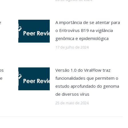
e
A importância de se atentar para
o Eritrovírus B19 na vigilância
genômica e epidemiológica
17 de julho de 2024
os
Versão 1.0 do ViralFlow traz
ue
funcionalidades que permitem o
estudo aprofundado do genoma
de diversos vírus
25 de maio de 2024