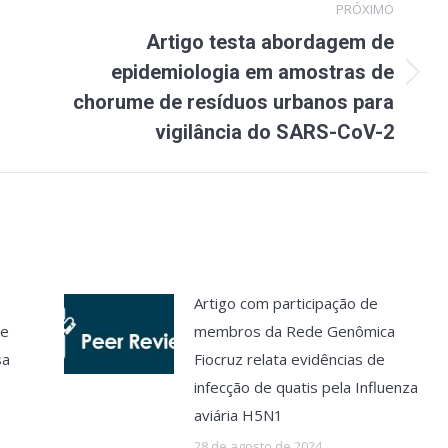
PRÓXIMO
Artigo testa abordagem de
epidemiologia em amostras de
Próximo
chorume de resíduos urbanos para
post:
vigilância do SARS-CoV-2
Artigo com participação de
de
membros da Rede Genômica
sa
Fiocruz relata evidências de
infecção de quatis pela Influenza
aviária H5N1
28 de agosto de 2024