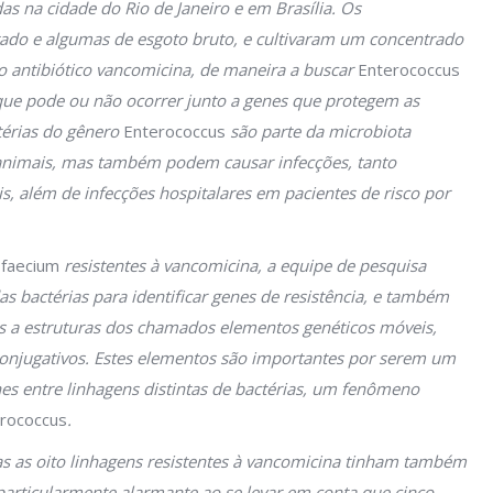
as na cidade do Rio de Janeiro e em Brasília. Os
tado e algumas de esgoto bruto, e cultivaram um concentrado
 antibiótico vancomicina, de maneira a buscar
Enterococcus
a que pode ou não ocorrer junto a genes que protegem as
térias do gênero
Enterococcus
são parte da microbiota
 animais, mas também podem causar infecções, tanto
is, além de infecções hospitalares em pacientes de risco por
 faecium
resistentes à vancomicina, a equipe de pesquisa
bactérias para identificar genes de resistência, e também
s a estruturas dos chamados elementos genéticos móveis,
njugativos. Estes elementos são importantes por serem um
es entre linhagens distintas de bactérias, um fenômeno
rococcus
.
s as oito linhagens resistentes à vancomicina tinham também
é particularmente alarmante ao se levar em conta que cinco