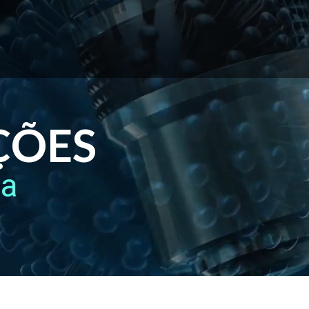
ÇÕES
ca