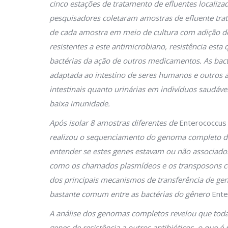
cinco estações de tratamento de efluentes localizad
pesquisadores coletaram amostras de efluente tra
de cada amostra em meio de cultura com adição do
resistentes a este antimicrobiano, resistência est
bactérias da ação de outros medicamentos. As bac
adaptada ao intestino de seres humanos e outros
intestinais quanto urinárias em indivíduos saudáve
baixa imunidade.
Após isolar 8 amostras diferentes de
Enterococcus
realizou o sequenciamento do genoma completo das 
entender se estes genes estavam ou não associado
como os chamados plasmídeos e os transposons co
dos principais mecanismos de transferência de gen
bastante comum entre as bactérias do gênero
Ente
A análise dos genomas completos revelou que toda
genes de resistência a outros antibióticos, o que 