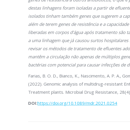
destas linhagens foram isoladas a partir de efluen
isolados tinham também genes que sugerem a cap
além de terem genes de resistência e a capacidade 
liberadas em corpos d’água após tratamento são 
a uma linhagem que já causou surtos hospitalares n
revisar os métodos de tratamento de efluentes ado
mantêm a circulação não apenas de múltiplos gene
bactérias com potencial para causar infecções de di
Farias, B. O. D., Bianco, K., Nascimento, A. P. A., Go
(2022). Genomic analysis of multidrug-resistant 
Treatment plants. Microbial Drug Resistance, 28(4
DOI:
https://doi.org/10.1089/mdr.2021.0254
Navegação