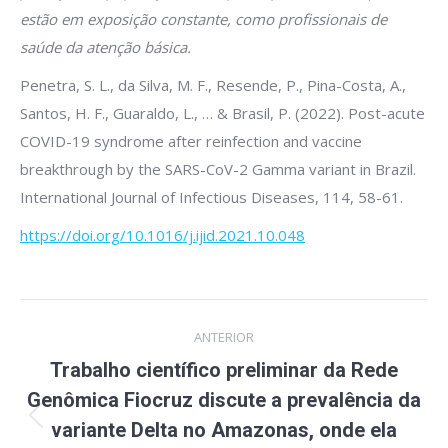
estão em exposição constante, como profissionais de
saúde da atenção básica.
Penetra, S. L., da Silva, M. F., Resende, P., Pina-Costa, A.,
Santos, H. F., Guaraldo, L., … & Brasil, P. (2022). Post-acute
COVID-19 syndrome after reinfection and vaccine
breakthrough by the SARS-CoV-2 Gamma variant in Brazil.
International Journal of Infectious Diseases, 114, 58-61.
https://doi.org/10.1016/j.ijid.2021.10.048
Navegação
ANTERIOR
de
Trabalho científico preliminar da Rede
post:
Genômica Fiocruz discute a prevalência da
Post
variante Delta no Amazonas, onde ela