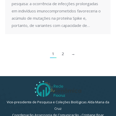
pesquisa: a ocorrência de infecções prolongadas
em indivíduos imunocomprometidos favoreceria o
acúmulo de mutações na proteína Spike e,
portanto, de variantes com capacidade de…
1
2
→
Vice-presidente de Pesquisa e Coleções Biológicas Alda Maria da
Cruz
Coordenação Assessoria de Comunicação - Cristiane Boar