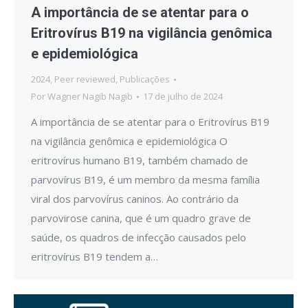
A importância de se atentar para o
Eritrovírus B19 na vigilância genômica
e epidemiológica
2024
,
Peer reviewed
,
Publicações
Por
Wagner Nagib Nagib
17 de julho de 2024
A importância de se atentar para o Eritrovírus B19
na vigilância genômica e epidemiológica O
eritrovírus humano B19, também chamado de
parvovírus B19, é um membro da mesma família
viral dos parvovírus caninos. Ao contrário da
parvovirose canina, que é um quadro grave de
saúde, os quadros de infecção causados pelo
eritrovírus B19 tendem a…