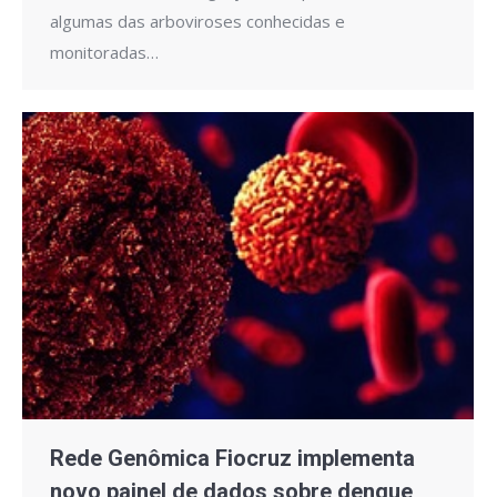
algumas das arboviroses conhecidas e
monitoradas…
Rede Genômica Fiocruz implementa
novo painel de dados sobre dengue