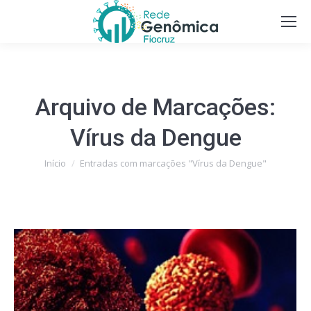
Arquivo de Marcações:
Vírus da Dengue
Você está aqui:
Início
Entradas com marcações "Vírus da Dengue"