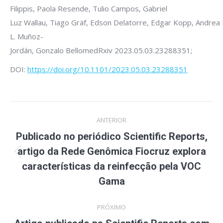
Filippis, Paola Resende, Tulio Campos, Gabriel
Luz Wallau, Tiago Gräf, Edson Delatorre, Edgar Kopp, Andrea 
L. Muñoz-
Jordán, Gonzalo BellomedRxiv 2023.05.03.23288351;
DOI:
https://doi.org/10.1101/2023.05.03.23288351
Navegação
ANTERIOR
de
Publicado no periódico Scientific Reports,
post:
artigo da Rede Genômica Fiocruz explora
Post
características da reinfecção pela VOC
anterior:
Gama
PRÓXIMO