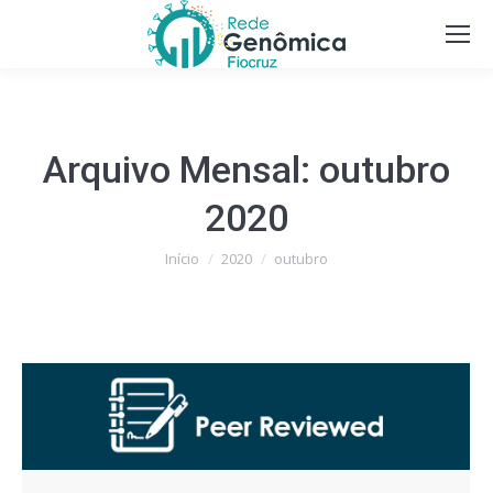
Arquivo Mensal:
outubro
2020
Você está aqui:
Início
2020
outubro