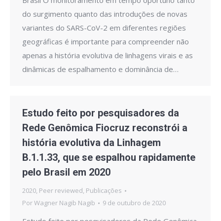
Brasil O monitoramento em tempo oportuno tanto
do surgimento quanto das introduções de novas
variantes do SARS-CoV-2 em diferentes regiões
geográficas é importante para compreender não
apenas a história evolutiva de linhagens virais e as
dinâmicas de espalhamento e dominância de…
Estudo feito por pesquisadores da
Rede Genômica Fiocruz reconstrói a
história evolutiva da Linhagem
B.1.1.33, que se espalhou rapidamente
pelo Brasil em 2020
2020
,
Peer reviewed
,
Publicações
Por
Wagner Nagib Nagib
9 de outubro de 2020