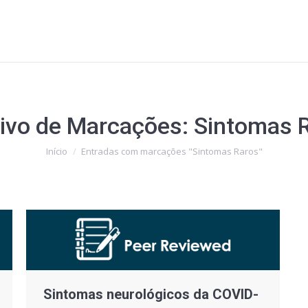
ivo de Marcações:
Sintomas 
Você está aqui:
Início
Entradas com marcações "Sintomas Raros"
Sintomas neurológicos da COVID-