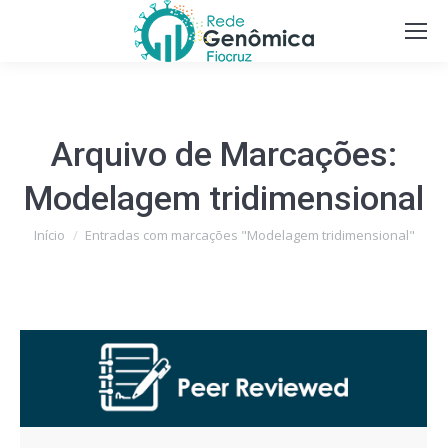
Arquivo de Marcações:
Modelagem tridimensional
Você está aqui:
Início
Entradas com marcações "Modelagem tridimensional"