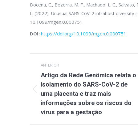
Docena, C., Bezerra, M. F., Machado, L. C., Salvato, R. 
L. (2022). Unusual SARS-CoV-2 intrahost diversity r
10.1099/mgen.0.000751.
DOI:
https://doi.org/10.1099/mgen.0.000751
Navegação
ANTERIOR
de
Artigo da Rede Genômica relata o
post:
isolamento do SARS-CoV-2 de
Post
uma placenta e traz mais
anterior:
informações sobre os riscos do
vírus para a gestação