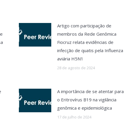
Artigo com participação de
de
membros da Rede Genômica
sa
Fiocruz relata evidências de
infecção de quatis pela Influenza
aviária H5N1
28 de agosto de 2024
e
A importância de se atentar para
o Eritrovírus B19 na vigilância
genômica e epidemiológica
17 de julho de 2024