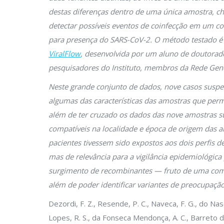
destas diferenças dentro de uma única amostra, ch
detectar possíveis eventos de coinfecção em um co
para presença do SARS-CoV-2. O método testado é
ViralFlow
, desenvolvida por um aluno de doutorad
pesquisadores do Instituto, membros da Rede Gen
Neste grande conjunto de dados, nove casos suspei
algumas das características das amostras que per
além de ter cruzado os dados das nove amostras su
compatíveis na localidade e época de origem das a
pacientes tivessem sido expostos aos dois perfis de
mas de relevância para a vigilância epidemiológic
surgimento de recombinantes — fruto de uma comb
além de poder identificar variantes de preocupaçã
Dezordi, F. Z., Resende, P. C., Naveca, F. G., do Nasc
Lopes, R. S., da Fonseca Mendonça, A. C., Barreto da 