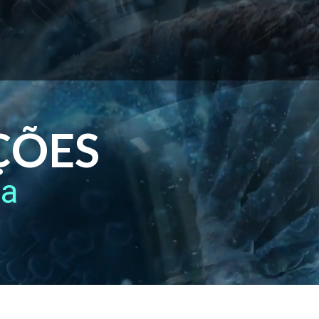
ÇÕES
ca