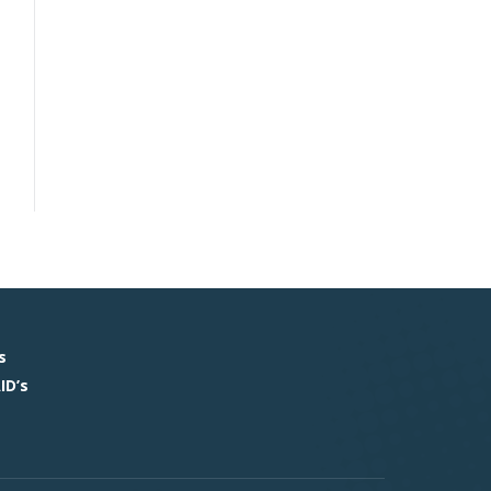
s
ID’s