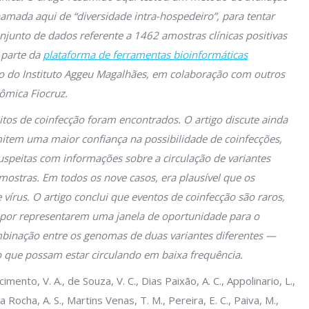
amada aqui de “diversidade intra-hospedeiro”, para tentar
njunto de dados referente a 1462 amostras clínicas positivas
 parte da
plataforma de ferramentas bioinformáticas
o do Instituto Aggeu Magalhães, em colaboração com outros
ômica Fiocruz.
tos de coinfecção foram encontrados. O artigo discute ainda
mitem uma maior confiança na possibilidade de coinfecções,
speitas com informações sobre a circulação de variantes
mostras. Em todos os nove casos, era plausível que os
 vírus. O artigo conclui que eventos de coinfecção são raros,
a por representarem uma janela de oportunidade para o
inação entre os genomas de duas variantes diferentes —
o que possam estar circulando em baixa frequência.
imento, V. A., de Souza, V. C., Dias Paixão, A. C., Appolinario, L.,
Rocha, A. S., Martins Venas, T. M., Pereira, E. C., Paiva, M.,