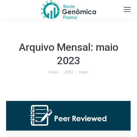
Arquivo Mensal:
maio
2023
Você está aqui:
Início
2023
maio