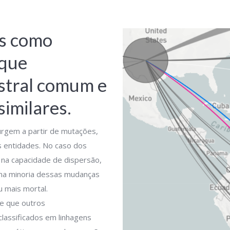
as como
 que
stral comum e
imilares.
urgem a partir de mutações,
s entidades. No caso dos
 na capacidade de dispersão,
uma minoria dessas mudanças
u mais mortal.
e que outros
lassificados em linhagens