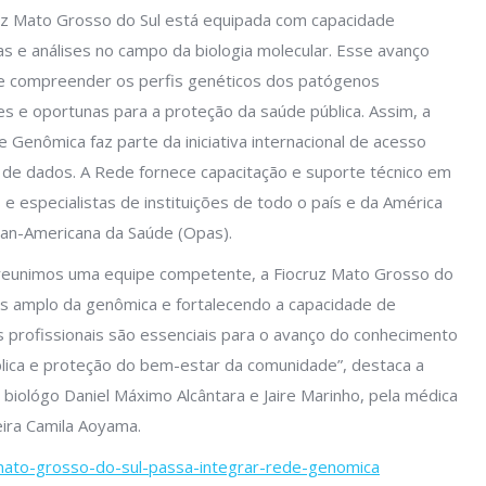
uz Mato Grosso do Sul está equipada com capacidade
s e análises no campo da biologia molecular. Esse avanço
r e compreender os perfis genéticos dos patógenos
s e oportunas para a proteção da saúde pública. Assim, a
 Genômica faz parte da iniciativa internacional de acesso
de dados. A Rede fornece capacitação e suporte técnico em
 especialistas de instituições de todo o país e da América
Pan-Americana da Saúde (Opas).
 reunimos uma equipe competente, a Fiocruz Mato Grosso do
is amplo da genômica e fortalecendo a capacidade de
 profissionais são essenciais para o avanço do conhecimento
ública e proteção do bem-estar da comunidade”, destaca a
iológo Daniel Máximo Alcântara e Jaire Marinho, pela médica
eira Camila Aoyama.
z-mato-grosso-do-sul-passa-integrar-rede-genomica