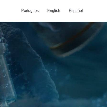
Português
English
Español