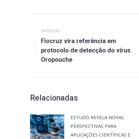
Navegação
ANTERIOR
de
Fiocruz vira referência em
post:
Post
protocolo de detecção do vírus
anterior:
Oropouche
Relacionadas
ESTUDO REVELA NOVAS
PERSPECTIVAS PARA
APLICAÇÕES CIENTÍFICAS E